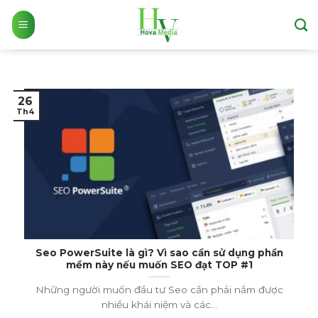
Skip
to
content
26
Th4
Seo PowerSuite là gì? Vì sao cần sử dụng phần
mềm này nếu muốn SEO đạt TOP #1
Những người muốn đầu tư Seo cần phải nắm được
nhiều khái niệm và các...