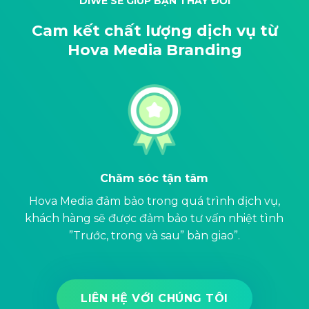
DIWE SẼ GIÚP BẠN THAY ĐỔI
Cam kết chất lượng dịch vụ từ
Hova Media Branding
Chỉnh sửa không giới hạn
,
Hova Media Không giới hạn số lần chỉnh sửa,
nh
chúng tôi cung cấp dịch vụ tới khi khách hàng
đồng ý với phiên bản thiết kế.
LIÊN HỆ VỚI CHÚNG TÔI