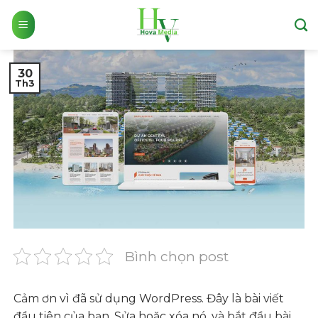
Skip
to
content
30
Th3
Bình chọn post
Cảm ơn vì đã sử dụng WordPress. Đây là bài viết
đầu tiên của bạn. Sửa hoặc xóa nó, và bắt đầu bài